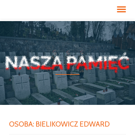
PR
Przeskocz
do
NA
treści
OSOBA:
BIELIKOWICZ EDWARD