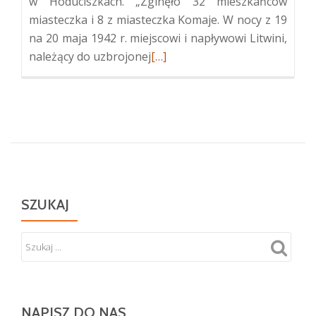
w Hoduciszkach. „Zginęło 32 mieszkańców
miasteczka i 8 z miasteczka Komaje. W nocy z 19
na 20 maja 1942 r. miejscowi i napływowi Litwini,
Więcej
należący do uzbrojonej
[…]
oMonument
Pamięci
Ofiar
w
Hoduciszkach
SZUKAJ
NAPISZ DO NAS