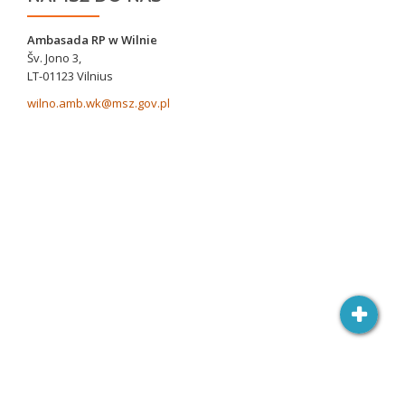
Ambasada RP w Wilnie
Šv. Jono 3,
LT-01123 Vilnius
wilno.amb.wk@msz.gov.pl