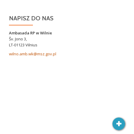
w
Nowych
NAPISZ DO NAS
Święcianach
Ambasada RP w Wilnie
Šv. Jono 3,
LT-01123 Vilnius
wilno.amb.wk@msz.gov.pl