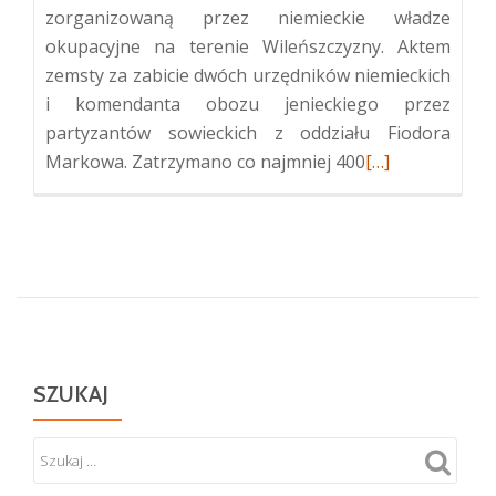
zorganizowaną przez niemieckie władze
okupacyjne na terenie Wileńszczyzny. Aktem
zemsty za zabicie dwóch urzędników niemieckich
i komendanta obozu jenieckiego przez
partyzantów sowieckich z oddziału Fiodora
Więcej
Markowa. Zatrzymano co najmniej 400
[…]
oZbiorowa
mogiła
ofiar
mordu
z
dn.
19-
20
SZUKAJ
maja
1942
roku