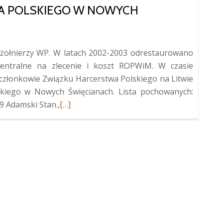
A POLSKIEGO W NOWYCH
żołnierzy WP. W latach 2002-2003 odrestaurowano
entralne na zlecenie i koszt ROPWiM. W czasie
 członkowie Związku Harcerstwa Polskiego na Litwie
skiego w Nowych Święcianach. Lista pochowanych:
Więcej
19 Adamski Stan.,
[…]
oKwatera
żołnierzy
Wojska
Polskiego
w
Nowych
Święcianiach