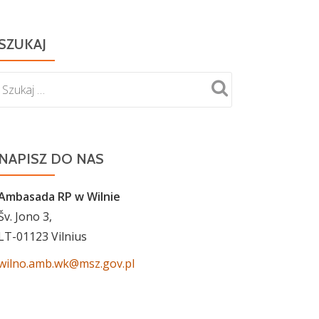
SZUKAJ
NAPISZ DO NAS
Ambasada RP w Wilnie
Šv. Jono 3,
LT-01123 Vilnius
wilno.amb.wk@msz.gov.pl