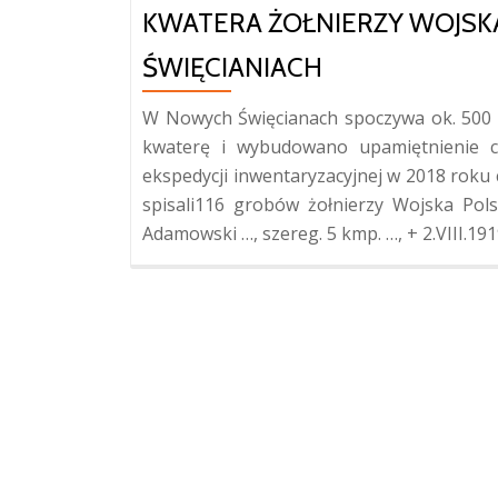
KWATERA ŻOŁNIERZY WOJSK
ŚWIĘCIANIACH
W Nowych Święcianach spoczywa ok. 500 
kwaterę i wybudowano upamiętnienie c
ekspedycji inwentaryzacyjnej w 2018 roku
spisali116 grobów żołnierzy Wojska Pol
Adamowski …, szereg. 5 kmp. …, + 2.VIII.19