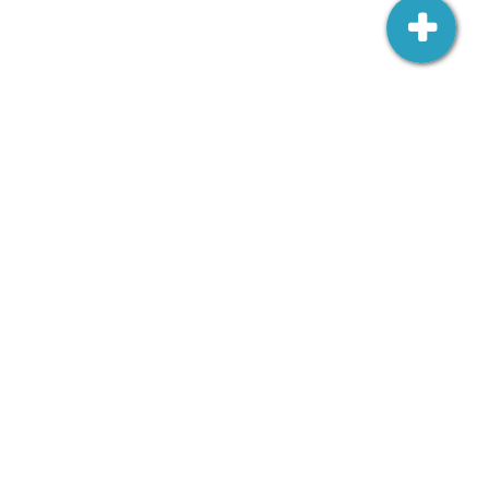
Ambasada RP w Wilnie
Šv. Jono 3,
LT-01123 Vilnius
wilno.amb.wk@msz.gov.pl