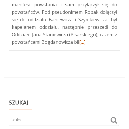
manifest powstania i sam przyłączył się do
powstańców. Pod pseudonimem Robak dołączył
się do oddziału Baniewicza i Szymkiewicza, był
kapelanem oddziału, następnie przeszedł do
Oddziału Jana Staniewicza (Pisarskiego), razem z
Więcej
powstańcami Bogdanowicza bił
[…]
oGrób
powstańca
styczniowego
Władysława
Dębskiego
w
Ginkunach
SZUKAJ