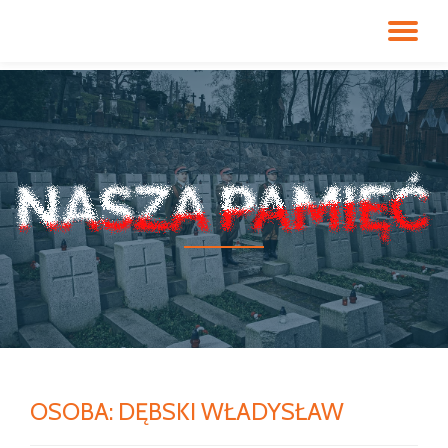
PR
Przeskocz
do
NA
treści
OSOBA:
DĘBSKI WŁADYSŁAW