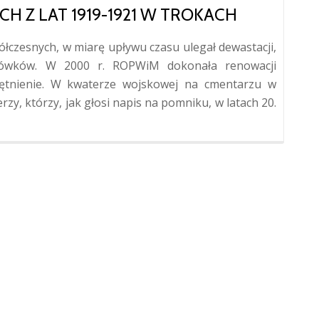
H Z LAT 1919-1921 W TROKACH
łczesnych, w miarę upływu czasu ulegał dewastacji,
ówków. W 2000 r. ROPWiM dokonała renowacji
ętnienie. W kwaterze wojskowej na cmentarzu w
zy, którzy, jak głosi napis na pomniku, w latach 20.