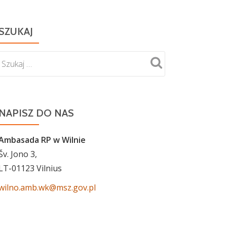
SZUKAJ
NAPISZ DO NAS
Ambasada RP w Wilnie
Šv. Jono 3,
LT-01123 Vilnius
wilno.amb.wk@msz.gov.pl