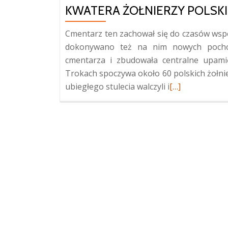
KWATERA ŻOŁNIERZY POLSKIC
Cmentarz ten zachował się do czasów wspó
dokonywano też na nim nowych poch
cmentarza i zbudowała centralne upami
Trokach spoczywa około 60 polskich żołnier
Więcej
ubiegłego stulecia walczyli i
[…]
oKwatera
żołnierzy
polskich
z
lat
1919-
1921
w
Trokach