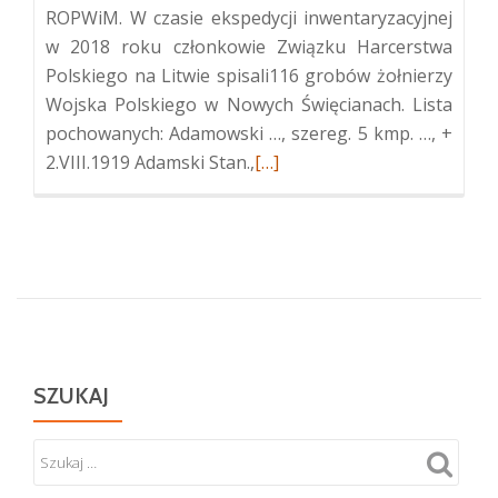
ROPWiM. W czasie ekspedycji inwentaryzacyjnej
w 2018 roku członkowie Związku Harcerstwa
Polskiego na Litwie spisali116 grobów żołnierzy
Wojska Polskiego w Nowych Święcianach. Lista
pochowanych: Adamowski …, szereg. 5 kmp. …, +
Więcej
2.VIII.1919 Adamski Stan.,
[…]
oKwatera
żołnierzy
Wojska
Polskiego
w
Nowych
Święcianiach
SZUKAJ