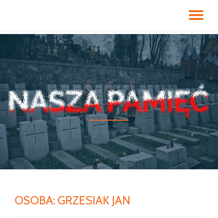
PR
Przeskocz
do
NA
treści
OSOBA:
GRZESIAK JAN