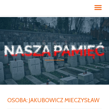
PR
Przeskocz
do
NA
treści
OSOBA:
JAKUBOWICZ MIECZYSŁAW