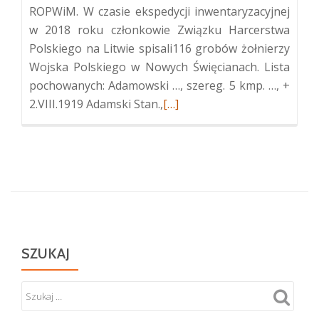
ROPWiM. W czasie ekspedycji inwentaryzacyjnej
w 2018 roku członkowie Związku Harcerstwa
Polskiego na Litwie spisali116 grobów żołnierzy
Wojska Polskiego w Nowych Święcianach. Lista
pochowanych: Adamowski …, szereg. 5 kmp. …, +
Więcej
2.VIII.1919 Adamski Stan.,
[…]
oKwatera
żołnierzy
Wojska
Polskiego
w
Nowych
Święcianiach
SZUKAJ