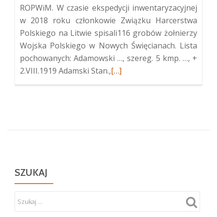
ROPWiM. W czasie ekspedycji inwentaryzacyjnej
w 2018 roku członkowie Związku Harcerstwa
Polskiego na Litwie spisali116 grobów żołnierzy
Wojska Polskiego w Nowych Święcianach. Lista
pochowanych: Adamowski …, szereg. 5 kmp. …, +
Więcej
2.VIII.1919 Adamski Stan.,
[…]
oKwatera
żołnierzy
Wojska
Polskiego
w
Nowych
Święcianiach
SZUKAJ