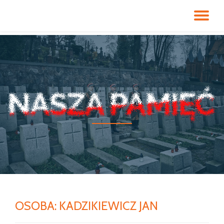
PR
Przeskocz
do
NA
treści
OSOBA:
KADZIKIEWICZ JAN