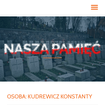
PR
Przeskocz
do
NA
treści
OSOBA:
KUDREWICZ KONSTANTY