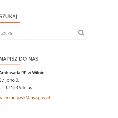
SZUKAJ
NAPISZ DO NAS
Ambasada RP w Wilnie
Šv. Jono 3,
LT-01123 Vilnius
wilno.amb.wk@msz.gov.pl