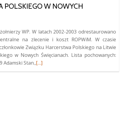
A POLSKIEGO W NOWYCH
żołnierzy WP. W latach 2002-2003 odrestaurowano
entralne na zlecenie i koszt ROPWiM. W czasie
 członkowie Związku Harcerstwa Polskiego na Litwie
skiego w Nowych Święcianach. Lista pochowanych:
Więcej
19 Adamski Stan.,
[…]
oKwatera
żołnierzy
Wojska
Polskiego
w
Nowych
Święcianiach