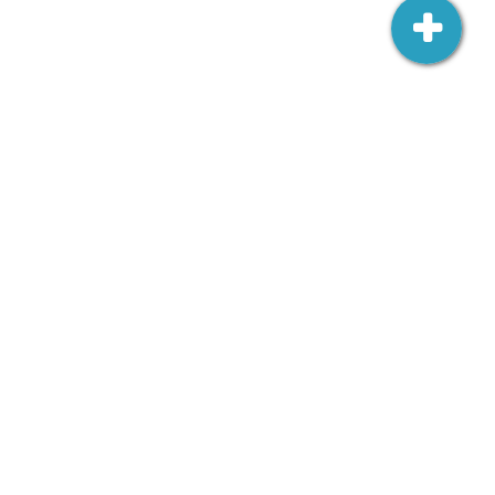
Ambasada RP w Wilnie
Šv. Jono 3,
LT-01123 Vilnius
wilno.amb.wk@msz.gov.pl