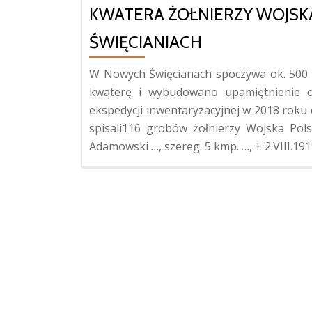
KWATERA ŻOŁNIERZY WOJSK
ŚWIĘCIANIACH
W Nowych Święcianach spoczywa ok. 500 
kwaterę i wybudowano upamiętnienie c
ekspedycji inwentaryzacyjnej w 2018 roku
spisali116 grobów żołnierzy Wojska Pol
Adamowski …, szereg. 5 kmp. …, + 2.VIII.19