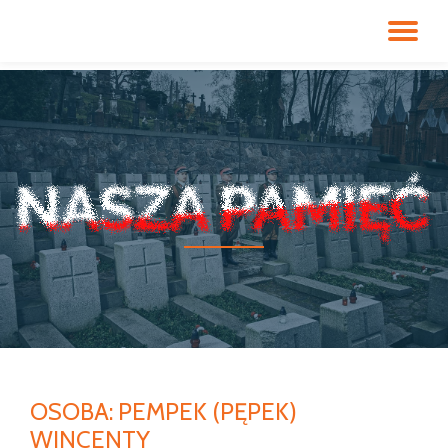
PR
Przeskocz
do
NA
treści
OSOBA:
PEMPEK (PĘPEK)
WINCENTY