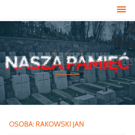
PR
Przeskocz
do
NA
treści
OSOBA:
RAKOWSKI JAN