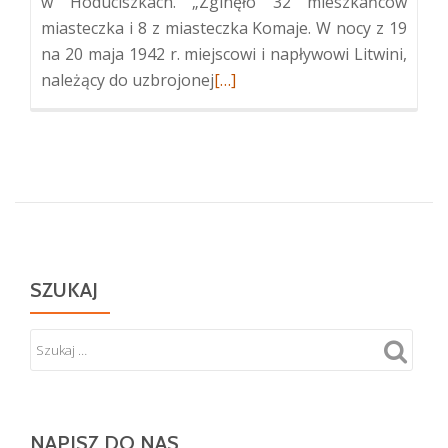
w Hoduciszkach. „Zginęło 32 mieszkańców
miasteczka i 8 z miasteczka Komaje. W nocy z 19
na 20 maja 1942 r. miejscowi i napływowi Litwini,
Więcej
należący do uzbrojonej
[…]
oMonument
Pamięci
Ofiar
w
Hoduciszkach
SZUKAJ
NAPISZ DO NAS