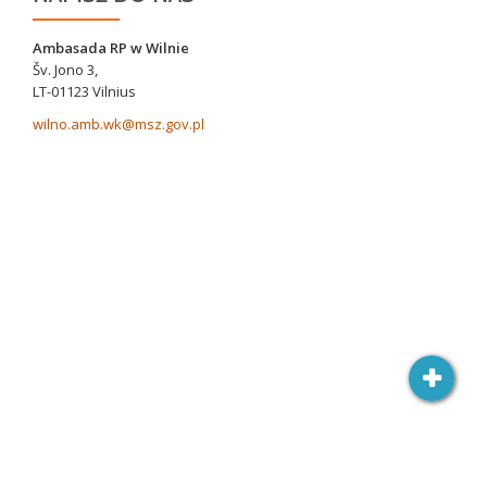
Ambasada RP w Wilnie
Šv. Jono 3,
LT-01123 Vilnius
wilno.amb.wk@msz.gov.pl