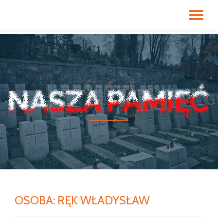
PR
Przeskocz
do
NA
treści
OSOBA:
RĘK WŁADYSŁAW