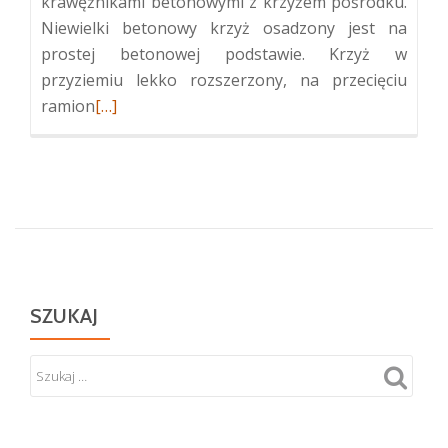
krawężnikami betonowymi z krzyżem pośrodku.
Niewielki betonowy krzyż osadzony jest na
prostej betonowej podstawie. Krzyż w
przyziemiu lekko rozszerzony, na przecięciu
Więcej
ramion
[…]
oKwatera
wojenna
w
Niemenczynie
SZUKAJ