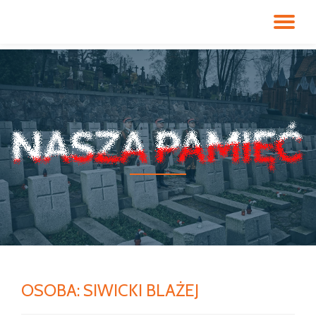
PR
Przeskocz
do
NA
treści
OSOBA:
SIWICKI BLAŻEJ