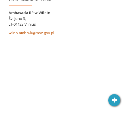
Ambasada RP w Wilnie
Šv. Jono 3,
LT-01123 Vilnius
wilno.amb.wk@msz.gov.pl