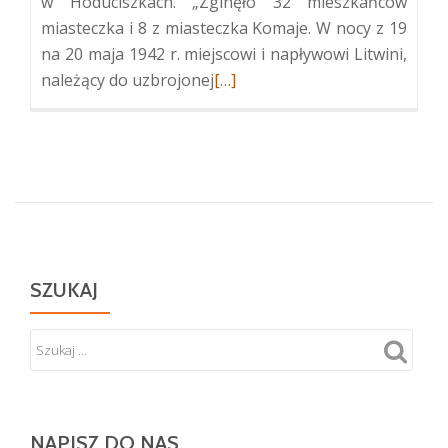
w Hoduciszkach. „Zginęło 32 mieszkańców
miasteczka i 8 z miasteczka Komaje. W nocy z 19
na 20 maja 1942 r. miejscowi i napływowi Litwini,
Więcej
należący do uzbrojonej
[…]
oMonument
Pamięci
Ofiar
w
Hoduciszkach
SZUKAJ
NAPISZ DO NAS