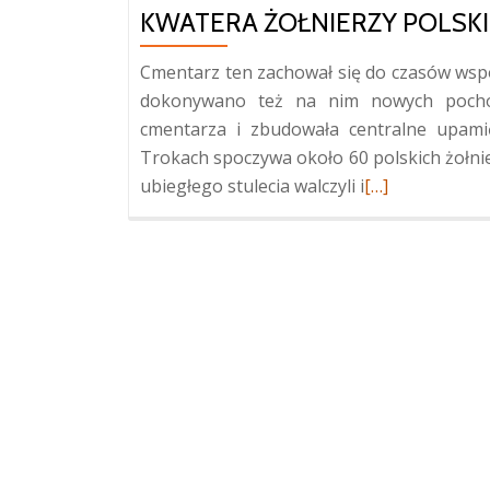
KWATERA ŻOŁNIERZY POLSKIC
Cmentarz ten zachował się do czasów wspó
dokonywano też na nim nowych poch
cmentarza i zbudowała centralne upami
Trokach spoczywa około 60 polskich żołnier
Więcej
ubiegłego stulecia walczyli i
[…]
oKwatera
żołnierzy
polskich
z
lat
1919-
1921
w
Trokach