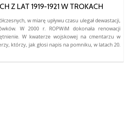
H Z LAT 1919-1921 W TROKACH
łczesnych, w miarę upływu czasu ulegał dewastacji,
ówków. W 2000 r. ROPWiM dokonała renowacji
ętnienie. W kwaterze wojskowej na cmentarzu w
zy, którzy, jak głosi napis na pomniku, w latach 20.