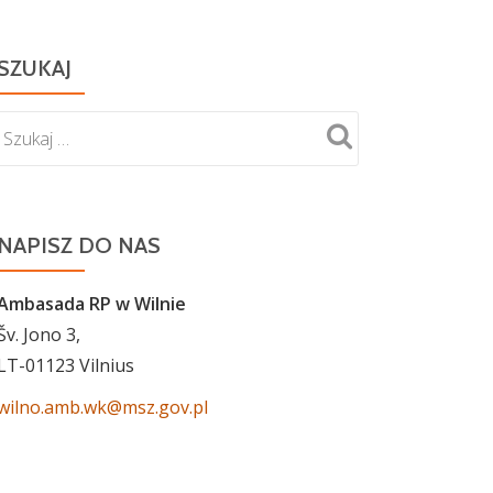
SZUKAJ
NAPISZ DO NAS
Ambasada RP w Wilnie
Šv. Jono 3,
LT-01123 Vilnius
wilno.amb.wk@msz.gov.pl