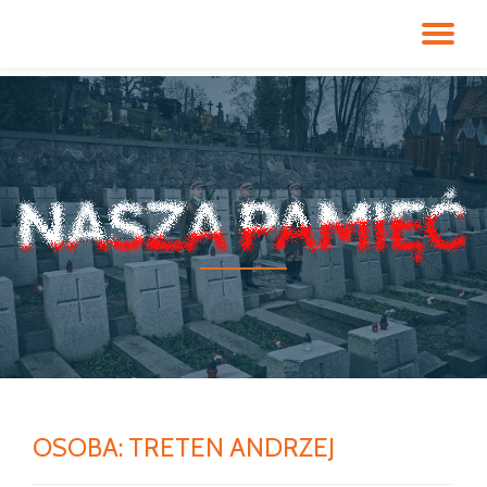
PR
Przeskocz
do
NA
treści
OSOBA:
TRETEN ANDRZEJ