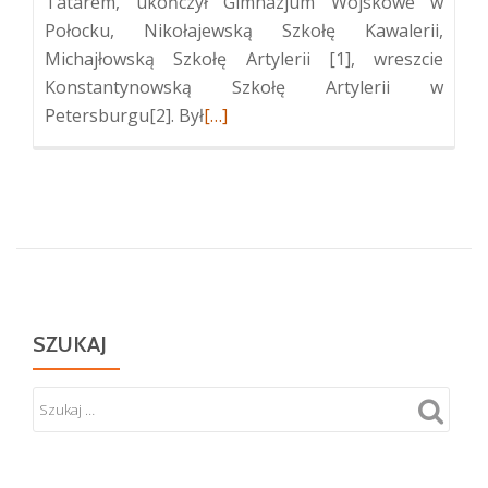
Tatarem, ukończył Gimnazjum Wojskowe w
Połocku, Nikołajewską Szkołę Kawalerii,
Michajłowską Szkołę Artylerii [1], wreszcie
Konstantynowską Szkołę Artylerii w
Więcej
Petersburgu[2]. Był
[…]
oGrób
generała
WP
Andrzeja
Tupalskiego
SZUKAJ