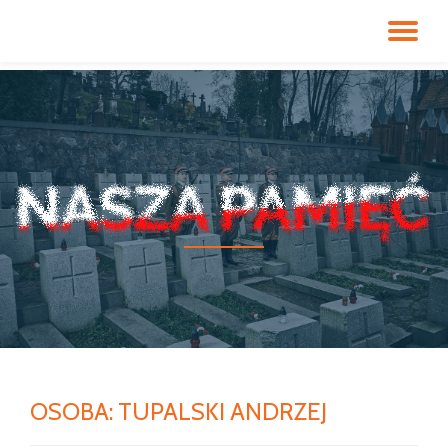
PR
Przeskocz
do
NA
treści
OSOBA:
TUPALSKI ANDRZEJ