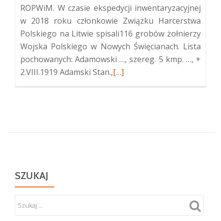
ROPWiM. W czasie ekspedycji inwentaryzacyjnej
w 2018 roku członkowie Związku Harcerstwa
Polskiego na Litwie spisali116 grobów żołnierzy
Wojska Polskiego w Nowych Święcianach. Lista
pochowanych: Adamowski …, szereg. 5 kmp. …, +
Więcej
2.VIII.1919 Adamski Stan.,
[…]
oKwatera
żołnierzy
Wojska
Polskiego
w
Nowych
Święcianiach
SZUKAJ