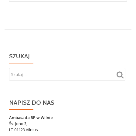
oKaplica
ku
czci
powstania
kościuszkowskiego
w
Niurkoniai
SZUKAJ
NAPISZ DO NAS
Ambasada RP w Wilnie
Šv. Jono 3,
LT-01123 Vilnius