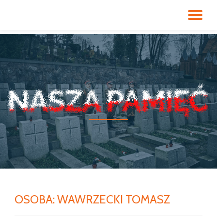
PR
Przeskocz
do
NA
treści
OSOBA:
WAWRZECKI TOMASZ