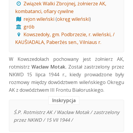
Związek Walki Zbrojnej, żołnierze AK,
kombatanci, ofiary cywilne
rejon wileński
(
okręg wileński
)
grób
Kowszedoły, gm. Podbrzezie, r. wileński, /
KAUŠIADALA, Paberžės sen., Vilniaus r.
W Kowszedołach pochowany jest żołnierz AK,
rotmistrz
Wacław Motak.
Został zastrzelony przez
NKWD 15 lipca 1944 r., kiedy prowadzone były
rozmowy między dowództwem wileńskiego Okręgu
AK z dowództwem III Frontu Białoruskiego.
Inskrypcja
Ś.P. Rotmistrz AK / Wacław Motak / zastrzelony
przez NKWD / 15 VII 1944 /