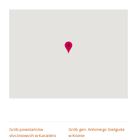
NAWIGACJA
Grób powstańców
Grób gen. Antoniego Giełguda
styczniowych w Karalgiris
w Kisinie