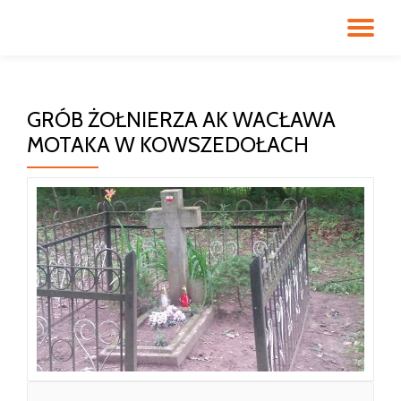
PR
Przeskocz
do
NA
treści
GRÓB ŻOŁNIERZA AK WACŁAWA
MOTAKA W KOWSZEDOŁACH