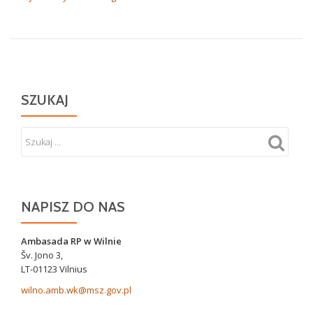
WPISU
SZUKAJ
NAPISZ DO NAS
Ambasada RP w Wilnie
Šv. Jono 3,
LT-01123 Vilnius
wilno.amb.wk@msz.gov.pl