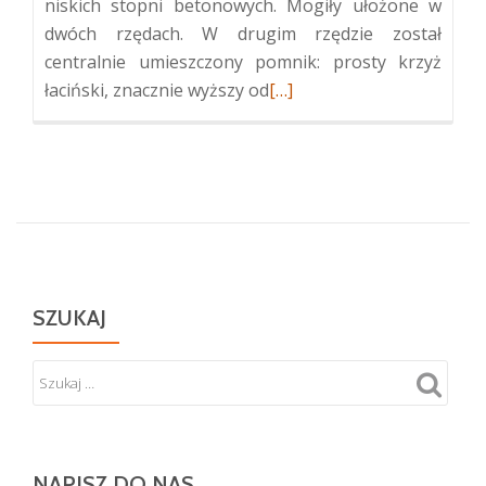
niskich stopni betonowych. Mogiły ułożone w
dwóch rzędach. W drugim rzędzie został
centralnie umieszczony pomnik: prosty krzyż
Więcej
łaciński, znacznie wyższy od
[…]
oKwatera
legionistów
w
Mejszagole
SZUKAJ
NAPISZ DO NAS