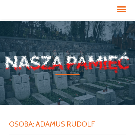
PR
Przeskocz
do
NA
treści
OSOBA:
ADAMUS RUDOLF