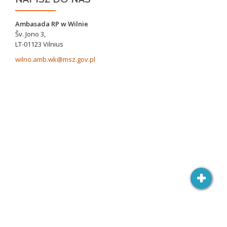
Ambasada RP w Wilnie
Šv. Jono 3,
LT-01123 Vilnius
wilno.amb.wk@msz.gov.pl