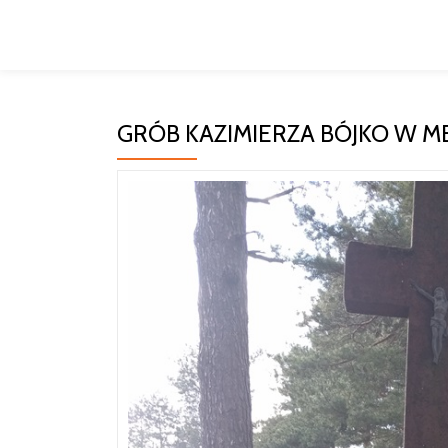
Przeskocz
do
treści
GRÓB KAZIMIERZA BÓJKO W M