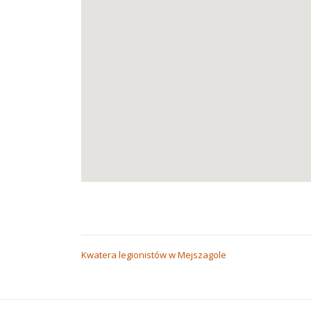
NAWIGACJA
Kwatera legionistów w Mejszagole
WPISU