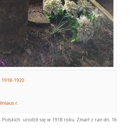
e 1918-1920
lniaus r.
olskich urodził się w 1918 roku. Zmarł z ran dn. 16