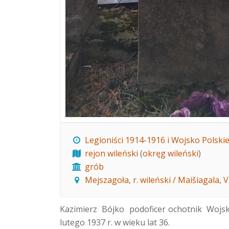
Legioniści 1914-1916 i Wojsko Polski
rejon wileński
(
okręg wileński
)
grób
Mejszagoła, r. wileński / Maišiagala, Vi
Kazimierz Bójko podoficer ochotnik Wojsk P
lutego 1937 r. w wieku lat 36.