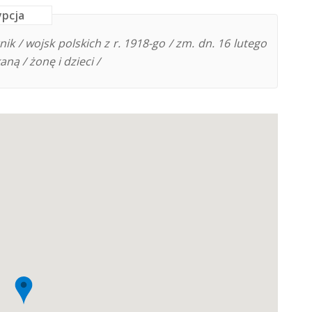
ypcja
nik / wojsk polskich z r. 1918-go / zm. dn. 16 lutego
aną / żonę i dzieci /