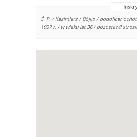
Inskr
Ś. P. / Kazimierz / Bójko / podoficer ochot
1937 r. / w wieku lat 36 / pozostawił strosk