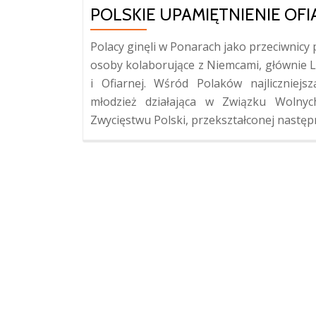
POLSKIE UPAMIĘTNIENIE OF
Polacy ginęli w Ponarach jako przeciwnicy 
osoby kolaborujące z Niemcami, głównie L
i Ofiarnej. Wśród Polaków najlicznie
młodzież działająca w Związku Wolnyc
Zwycięstwu Polski, przekształconej następ