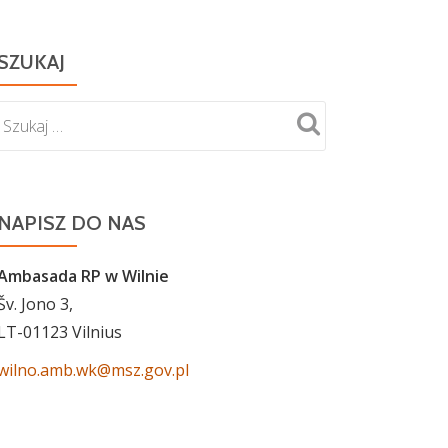
SZUKAJ
NAPISZ DO NAS
Ambasada RP w Wilnie
Šv. Jono 3,
LT-01123 Vilnius
wilno.amb.wk@msz.gov.pl