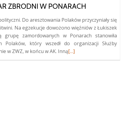
IAR ZBRODNI W PONARACH
polityczni. Do aresztowania Polaków przyczyniały się
itwini. Na egzekucje dowożono więźniów z Łukiszek
jszą grupę zamordowanych w Ponarach stanowiła
h Polaków, który wszedł do organizacji Służby
Więcej
nie w ZWZ, w końcu w AK. Inną
[…]
oPolskie
upamiętnienie
ofiar
zbrodni
w
Ponarach