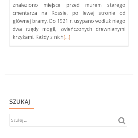
znaleziono miejsce przed murem starego
cmentarza na Rossie, po lewej stronie od
głównej bramy. Do 1921 r. usypano wzdłuż niego
dwa rzędy mogił, zwieńczonych drewnianymi
Więcej
krzyżami. Każdy z nich
[…]
oCmentarz
Wojskowy
na
Starej
Rossie
i
Mauzoleum
Matki
SZUKAJ
i
Serca
Syna