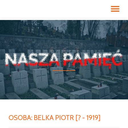
PR
Przeskocz
do
NA
treści
OSOBA:
BELKA PIOTR [? - 1919]