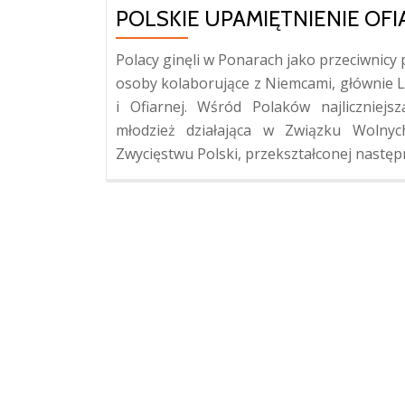
POLSKIE UPAMIĘTNIENIE OF
Polacy ginęli w Ponarach jako przeciwnicy 
osoby kolaborujące z Niemcami, głównie L
i Ofiarnej. Wśród Polaków najlicznie
młodzież działająca w Związku Wolnyc
Zwycięstwu Polski, przekształconej następ