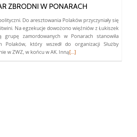
IAR ZBRODNI W PONARACH
polityczni. Do aresztowania Polaków przyczyniały się
itwini. Na egzekucje dowożono więźniów z Łukiszek
jszą grupę zamordowanych w Ponarach stanowiła
h Polaków, który wszedł do organizacji Służby
Więcej
nie w ZWZ, w końcu w AK. Inną
[…]
oPolskie
upamiętnienie
ofiar
zbrodni
w
Ponarach