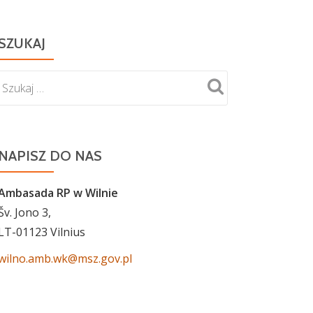
SZUKAJ
NAPISZ DO NAS
Ambasada RP w Wilnie
Šv. Jono 3,
LT-01123 Vilnius
wilno.amb.wk@msz.gov.pl