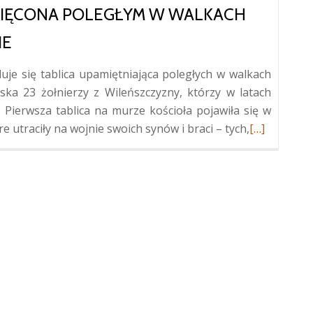
WIĘCONA POLEGŁYM W WALKACH
IE
uje się tablica upamiętniająca poległych w walkach
iska 23 żołnierzy z Wileńszczyzny, którzy w latach
. Pierwsza tablica na murze kościoła pojawiła się w
Więcej
e utraciły na wojnie swoich synów i braci – tych,
[…]
oTablica
pamiątkowa
poświęcona
poległym
w
walkach
lat
1916-
1921
w