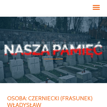
PR
Przeskocz
do
NA
treści
OSOBA:
CZERNIECKI (FRASUNEK)
WŁADYSŁAW