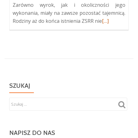
Zarówno wyrok, jak i okoliczności jego
wykonania, miały na zawsze pozostać tajemnicą.
Więcej
Rodziny aż do końca istnienia ZSRR nie
[…]
oKolumbarium
w
Tuskulanum
SZUKAJ
NAPISZ DO NAS