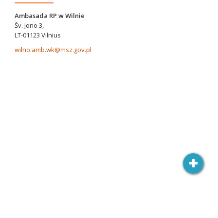
Ambasada RP w Wilnie
Šv. Jono 3,
LT-01123 Vilnius
wilno.amb.wk@msz.gov.pl