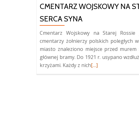
CMENTARZ WOJSKOWY NA STA
SERCA SYNA
Cmentarz Wojskowy na Starej Rossie j
cmentarzy żołnierzy polskich poległych w 
miasto znaleziono miejsce przed murem 
głównej bramy. Do 1921 r. usypano wzdłu
Więcej
krzyżami. Każdy z nich
[…]
oCmentarz
Wojskowy
na
Starej
Rossie
i
Mauzoleum
Matki
i