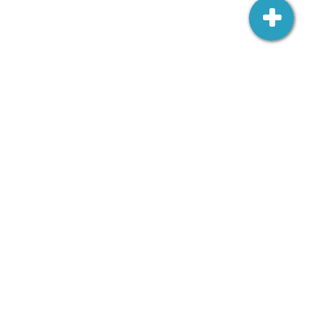
Ambasada RP w Wilnie
Šv. Jono 3,
LT-01123 Vilnius
wilno.amb.wk@msz.gov.pl