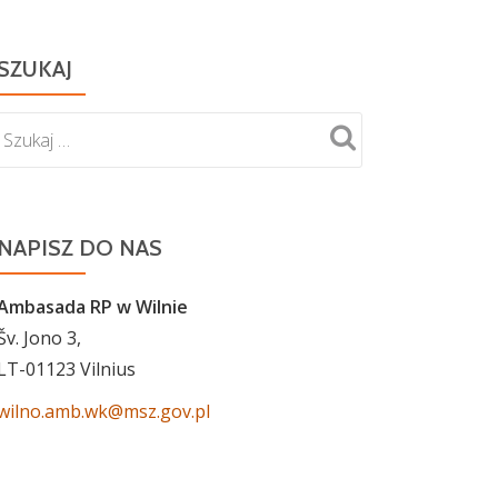
SZUKAJ
NAPISZ DO NAS
Ambasada RP w Wilnie
Šv. Jono 3,
LT-01123 Vilnius
wilno.amb.wk@msz.gov.pl