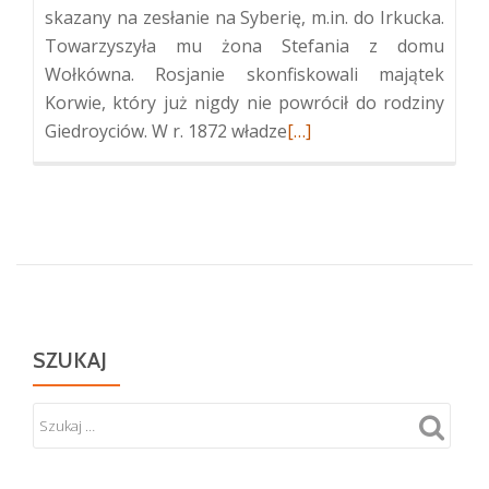
skazany na zesłanie na Syberię, m.in. do Irkucka.
Towarzyszyła mu żona Stefania z domu
Wołkówna. Rosjanie skonfiskowali majątek
Korwie, który już nigdy nie powrócił do rodziny
Więcej
Giedroyciów. W r. 1872 władze
[…]
oGrób
uczestnika
powstania
styczniowego
Witolda
Giedroycia
w
Suderwie
SZUKAJ