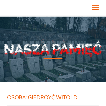
PR
Przeskocz
do
NA
treści
OSOBA:
GIEDROYĆ WITOLD