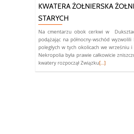
KWATERA ŻOŁNIERSKA ŻOŁN
STARYCH
Na cmentarzu obok cerkwi w Duksztach
podążając na północny-wschód wyzwolili 
poległych w tych okolicach we wrześniu i 
Nekropolia była prawie całkowicie zniszcz
Więcej
kwatery rozpoczął Związku
[…]
oKwatera
żołnierska
żołnierzy
polskich
w
Duksztach
Starych