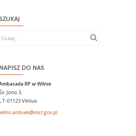
SZUKAJ
NAPISZ DO NAS
Ambasada RP w Wilnie
Šv. Jono 3,
LT-01123 Vilnius
wilno.amb.wk@msz.gov.pl