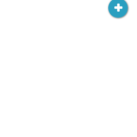
Ambasada RP w Wilnie
Šv. Jono 3,
LT-01123 Vilnius
wilno.amb.wk@msz.gov.pl