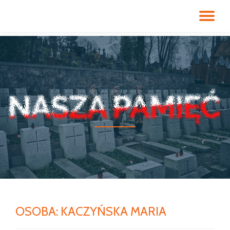
PR
Przeskocz
do
NA
treści
OSOBA:
KACZYŃSKA MARIA