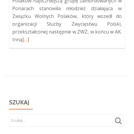
Polaków najliczniejszą grupę zamordowanych w
Ponarach stanowiła młodzież działająca w
Związku Wolnych Polaków, który wszedł do
organizacji Służby Zwycięstwu Polski,
przekształconej następnie w ZWZ, w końcu w AK.
Więcej
Inną
[…]
oPolskie
upamiętnienie
ofiar
zbrodni
w
Ponarach
SZUKAJ