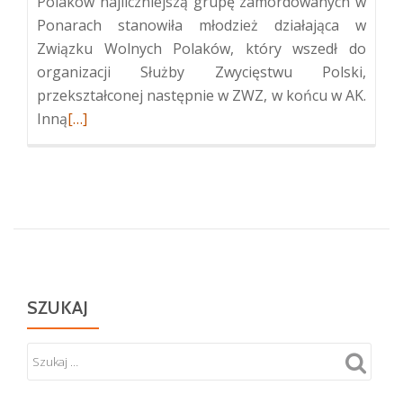
Polaków najliczniejszą grupę zamordowanych w
Ponarach stanowiła młodzież działająca w
Związku Wolnych Polaków, który wszedł do
organizacji Służby Zwycięstwu Polski,
przekształconej następnie w ZWZ, w końcu w AK.
Więcej
Inną
[…]
oPolskie
upamiętnienie
ofiar
zbrodni
w
Ponarach
SZUKAJ