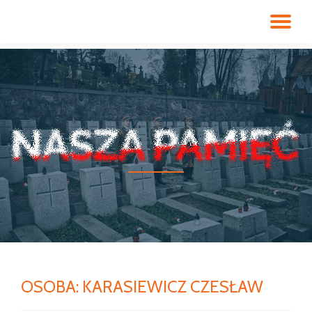
PR
Przeskocz
do
NA
treści
OSOBA:
KARASIEWICZ CZESŁAW