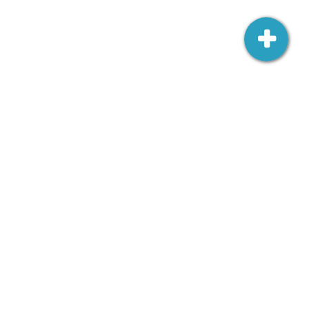
Ambasada RP w Wilnie
Šv. Jono 3,
LT-01123 Vilnius
wilno.amb.wk@msz.gov.pl