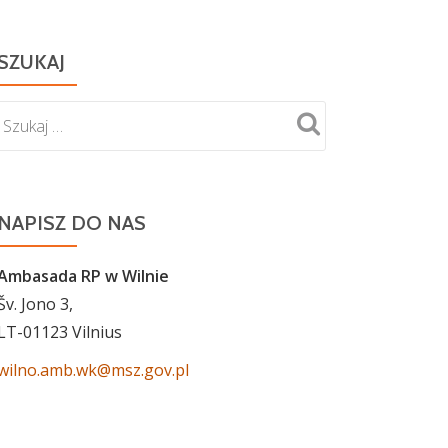
SZUKAJ
NAPISZ DO NAS
Ambasada RP w Wilnie
Šv. Jono 3,
LT-01123 Vilnius
wilno.amb.wk@msz.gov.pl