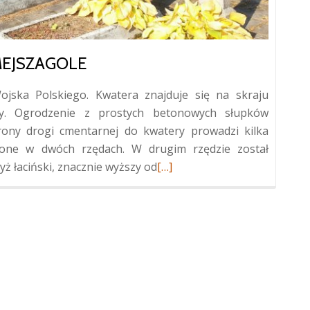
MEJSZAGOLE
jska Polskiego. Kwatera znajduje się na skraju
y. Ogrodzenie z prostych betonowych słupków
rony drogi cmentarnej do kwatery prowadzi kilka
żone w dwóch rzędach. W drugim rzędzie został
Więcej
ż łaciński, znacznie wyższy od
[…]
oKwatera
legionistów
w
Mejszagole