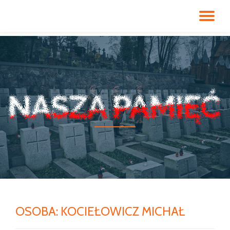
PR
Przeskocz
do
NA
treści
OSOBA:
KOCIEŁOWICZ MICHAŁ