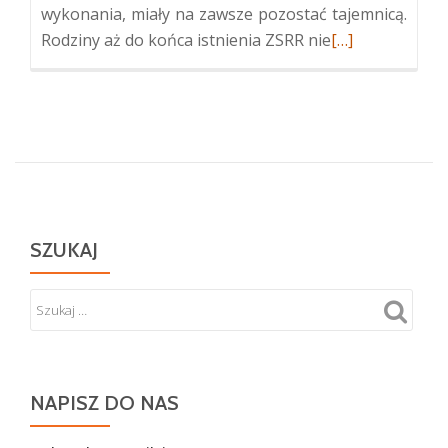
wykonania, miały na zawsze pozostać tajemnicą.
Więcej
Rodziny aż do końca istnienia ZSRR nie
[…]
oKolumbarium
w
Tuskulanum
SZUKAJ
NAPISZ DO NAS