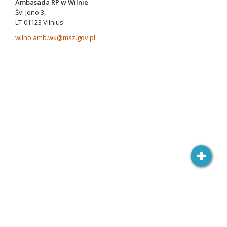
Ambasada RP w Wilnie
Šv. Jono 3,
LT-01123 Vilnius
wilno.amb.wk@msz.gov.pl