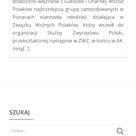
dowożono więźniów z Łukiszek i Ofiarnej. Wśród
Polaków najliczniejszą grupę zamordowanych w
Ponarach stanowiła młodzież działająca w
Związku Wolnych Polaków, który wszedł do
organizacji Służby Zwycięstwu Polski,
przekształconej następnie w ZWZ, w końcu w AK.
Więcej
Inną
[…]
oPolskie
upamiętnienie
ofiar
zbrodni
w
Ponarach
SZUKAJ