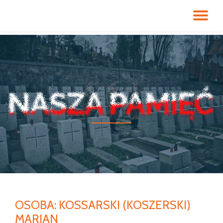
PR
Przeskocz
do
NA
treści
OSOBA:
KOSSARSKI (KOSZERSKI)
MARIAN