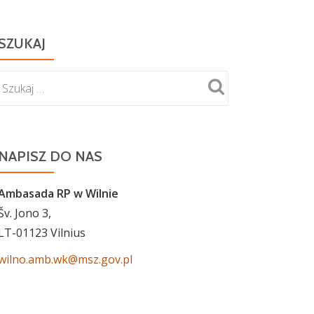
SZUKAJ
NAPISZ DO NAS
Ambasada RP w Wilnie
Šv. Jono 3,
LT-01123 Vilnius
wilno.amb.wk@msz.gov.pl