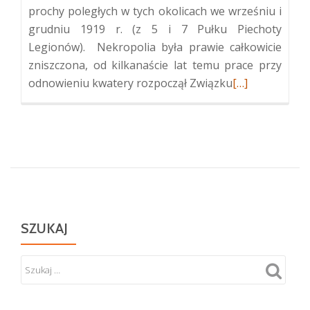
prochy poległych w tych okolicach we wrześniu i
grudniu 1919 r. (z 5 i 7 Pułku Piechoty
Legionów). Nekropolia była prawie całkowicie
zniszczona, od kilkanaście lat temu prace przy
Więcej
odnowieniu kwatery rozpoczął Związku
[…]
oKwatera
żołnierska
żołnierzy
polskich
w
Duksztach
Starych
SZUKAJ