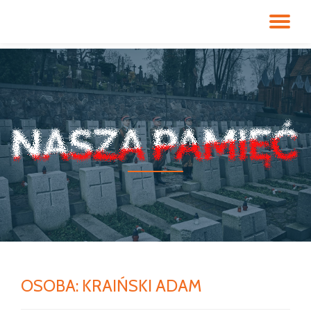
PR
Przeskocz
do
NA
treści
OSOBA:
KRAIŃSKI ADAM