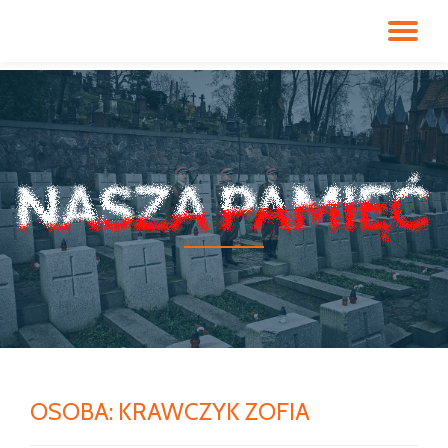
PR
Przeskocz
do
NA
treści
OSOBA:
KRAWCZYK ZOFIA