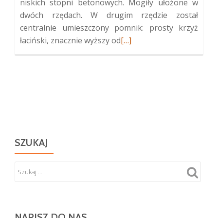
niskich stopni betonowych. Mogiły ułożone w
dwóch rzędach. W drugim rzędzie został
centralnie umieszczony pomnik: prosty krzyż
Więcej
łaciński, znacznie wyższy od
[…]
oKwatera
legionistów
w
Mejszagole
SZUKAJ
NAPISZ DO NAS