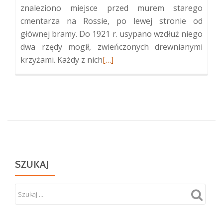
znaleziono miejsce przed murem starego
cmentarza na Rossie, po lewej stronie od
głównej bramy. Do 1921 r. usypano wzdłuż niego
dwa rzędy mogił, zwieńczonych drewnianymi
Więcej
krzyżami. Każdy z nich
[…]
oCmentarz
Wojskowy
na
Starej
Rossie
i
Mauzoleum
Matki
SZUKAJ
i
Serca
Syna