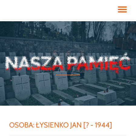
PR
Przeskocz
do
NA
treści
OSOBA:
ŁYSIENKO JAN [? - 1944]