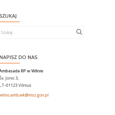
SZUKAJ
NAPISZ DO NAS
Ambasada RP w Wilnie
Šv. Jono 3,
LT-01123 Vilnius
wilno.amb.wk@msz.gov.pl