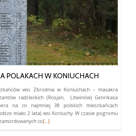
 NA POLAKACH W KONIUCHACH
szkańców wsi. Zbrodnia w Koniuchach – masakra
zantów radzieckich (Rosjan, Litwinów) Genrikasa
era na co najmniej 38 polskich mieszkańcach
łodsze miało 2 lata) wsi Koniuchy. W czasie pogromu
Więcej
 zamordowanych co
[…]
oKrzyż