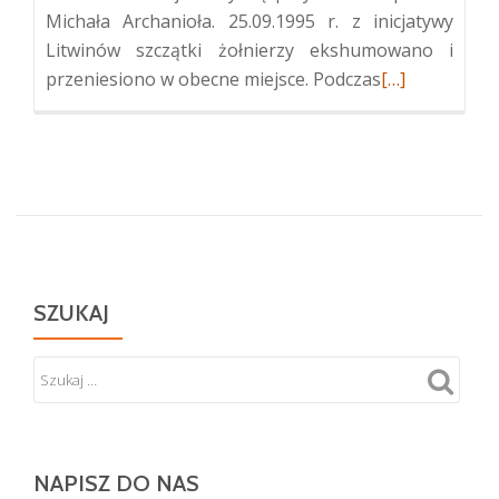
Michała Archanioła. 25.09.1995 r. z inicjatywy
Litwinów szczątki żołnierzy ekshumowano i
Więcej
przeniesiono w obecne miejsce. Podczas
[…]
oKwatera
żołnierzy
Wojska
Polskiego
w
Oranach
SZUKAJ
NAPISZ DO NAS