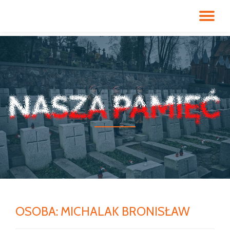
PR
Przeskocz
do
NA
treści
OSOBA:
MICHALAK BRONISŁAW