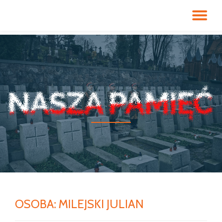
PR
Przeskocz
do
NA
treści
OSOBA:
MILEJSKI JULIAN