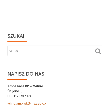
żołnierza
Wojska
Polskiego
oraz
AK
SZUKAJ
NAPISZ DO NAS
Ambasada RP w Wilnie
Šv. Jono 3,
LT-01123 Vilnius
wilno.amb.wk@msz.gov.pl