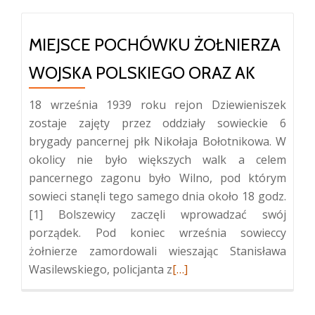
MIEJSCE POCHÓWKU ŻOŁNIERZA
WOJSKA POLSKIEGO ORAZ AK
18 września 1939 roku rejon Dziewieniszek
zostaje zajęty przez oddziały sowieckie 6
brygady pancernej płk Nikołaja Bołotnikowa. W
okolicy nie było większych walk a celem
pancernego zagonu było Wilno, pod którym
sowieci stanęli tego samego dnia około 18 godz.
[1] Bolszewicy zaczęli wprowadzać swój
porządek. Pod koniec września sowieccy
żołnierze zamordowali wieszając Stanisława
Więcej
Wasilewskiego, policjanta z
[…]
oMiejsce
pochówku