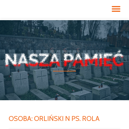
PR
Przeskocz
do
NA
treści
OSOBA:
ORLIŃSKI N PS. ROLA