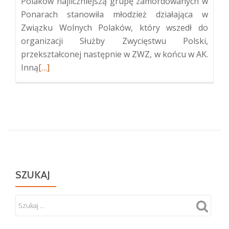
Polaków najliczniejszą grupę zamordowanych w
Ponarach stanowiła młodzież działająca w
Związku Wolnych Polaków, który wszedł do
organizacji Służby Zwycięstwu Polski,
przekształconej następnie w ZWZ, w końcu w AK.
Więcej
Inną
[…]
oPolskie
upamiętnienie
ofiar
zbrodni
w
Ponarach
SZUKAJ