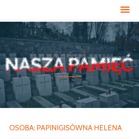
PR
Przeskocz
do
NA
treści
OSOBA:
PAPINIGISÓWNA HELENA