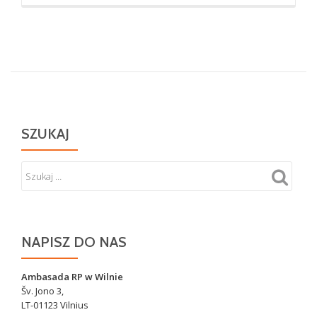
oKrzyż
w
miejscu
zbrodni
na
Polakach
w
Koniuchach
SZUKAJ
NAPISZ DO NAS
Ambasada RP w Wilnie
Šv. Jono 3,
LT-01123 Vilnius