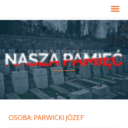
PR
Przeskocz
do
NA
treści
OSOBA:
PARWICKI JÓZEF