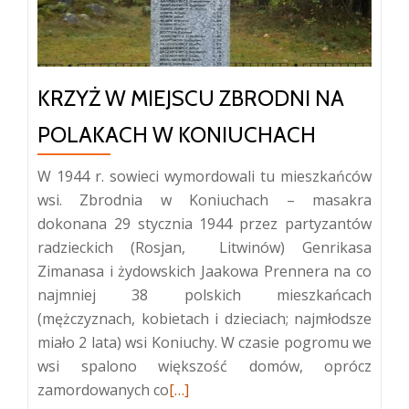
KRZYŻ W MIEJSCU ZBRODNI NA
POLAKACH W KONIUCHACH
W 1944 r. sowieci wymordowali tu mieszkańców
wsi. Zbrodnia w Koniuchach – masakra
dokonana 29 stycznia 1944 przez partyzantów
radzieckich (Rosjan, Litwinów) Genrikasa
Zimanasa i żydowskich Jaakowa Prennera na co
najmniej 38 polskich mieszkańcach
(mężczyznach, kobietach i dzieciach; najmłodsze
miało 2 lata) wsi Koniuchy. W czasie pogromu we
wsi spalono większość domów, oprócz
Więcej
zamordowanych co
[…]