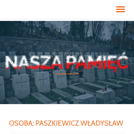
PR
Przeskocz
do
NA
treści
OSOBA:
PASZKIEWICZ WŁADYSŁAW