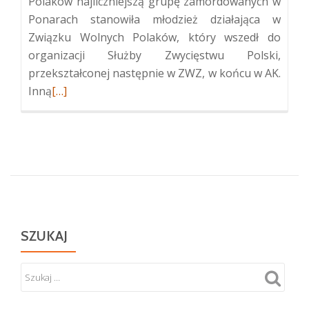
Polaków najliczniejszą grupę zamordowanych w
Ponarach stanowiła młodzież działająca w
Związku Wolnych Polaków, który wszedł do
organizacji Służby Zwycięstwu Polski,
przekształconej następnie w ZWZ, w końcu w AK.
Więcej
Inną
[…]
oPolskie
upamiętnienie
ofiar
zbrodni
w
Ponarach
SZUKAJ