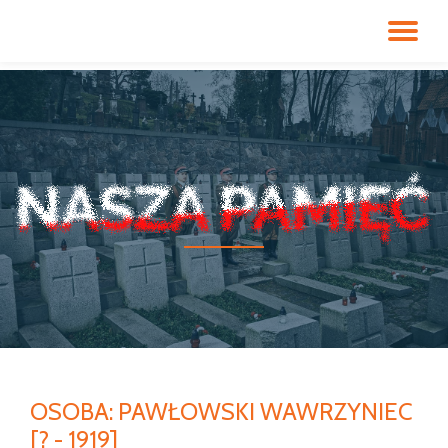
PR
Przeskocz
do
NA
treści
OSOBA:
PAWŁOWSKI WAWRZYNIEC
[? - 1919]