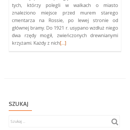
tych, którzy polegli w walkach o miasto
znaleziono miejsce przed murem starego
cmentarza na Rossie, po lewej stronie od
głównej bramy. Do 1921 r. usypano wzdłuż niego
dwa rzędy mogił, zwieńczonych drewnianymi
Więcej
krzyżami. Każdy z nich
[…]
oCmentarz
Wojskowy
na
Starej
Rossie
i
Mauzoleum
Matki
SZUKAJ
i
Serca
Syna