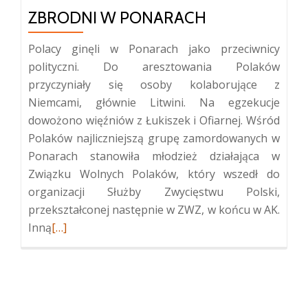
ZBRODNI W PONARACH
Polacy ginęli w Ponarach jako przeciwnicy
polityczni. Do aresztowania Polaków
przyczyniały się osoby kolaborujące z
Niemcami, głównie Litwini. Na egzekucje
dowożono więźniów z Łukiszek i Ofiarnej. Wśród
Polaków najliczniejszą grupę zamordowanych w
Ponarach stanowiła młodzież działająca w
Związku Wolnych Polaków, który wszedł do
organizacji Służby Zwycięstwu Polski,
przekształconej następnie w ZWZ, w końcu w AK.
Więcej
Inną
[…]
oPolskie
upamiętnienie
ofiar
zbrodni