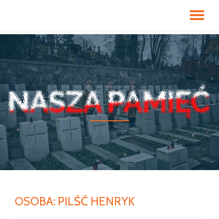
PR
Przeskocz
do
NA
treści
OSOBA:
PILŚĆ HENRYK