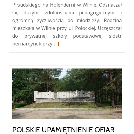
Piłsudskiego na Holenderni w Wilnie. Odznaczał
się dużymi zdolnościami pedagogicznymi i
ogromną życzliwością do młodzieży. Rodzina
mieszkała w Wilnie przy ul. Połockiej. Uczęszczał
do prywatnej szkoły podstawowej sióstr
Więcej
bernardynek przy
[…]
oGrób
członka
Związku
Wolnych
Polaków
Henryka
Pilścia
POLSKIE UPAMIĘTNIENIE OFIAR