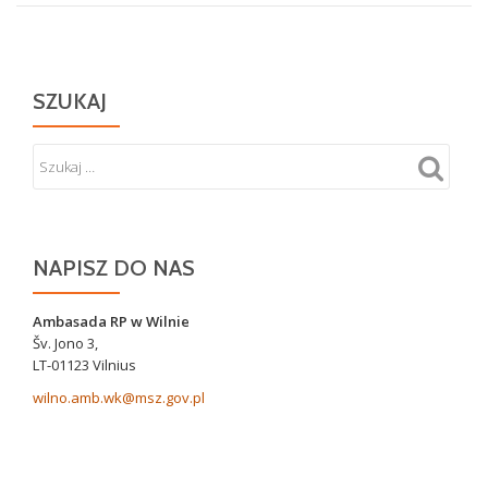
w
Ponarach
SZUKAJ
NAPISZ DO NAS
Ambasada RP w Wilnie
Šv. Jono 3,
LT-01123 Vilnius
wilno.amb.wk@msz.gov.pl