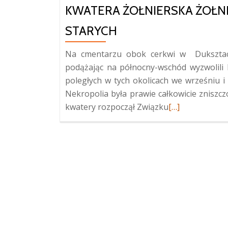
KWATERA ŻOŁNIERSKA ŻOŁN
STARYCH
Na cmentarzu obok cerkwi w Duksztach
podążając na północny-wschód wyzwolili 
poległych w tych okolicach we wrześniu i 
Nekropolia była prawie całkowicie zniszcz
Więcej
kwatery rozpoczął Związku
[…]
oKwatera
żołnierska
żołnierzy
polskich
w
Duksztach
Starych