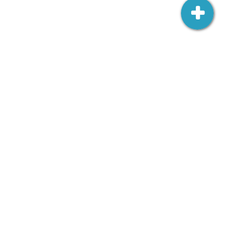
Ambasada RP w Wilnie
Šv. Jono 3,
LT-01123 Vilnius
wilno.amb.wk@msz.gov.pl