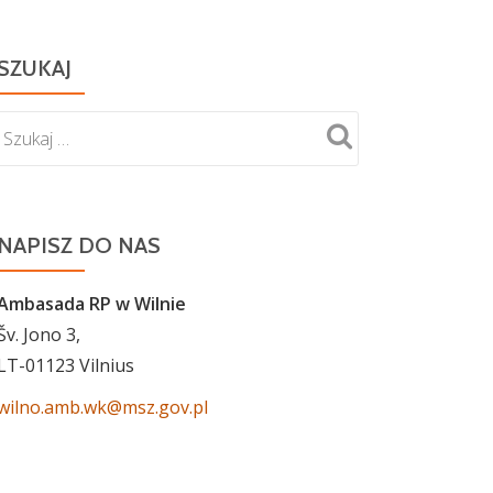
SZUKAJ
NAPISZ DO NAS
Ambasada RP w Wilnie
Šv. Jono 3,
LT-01123 Vilnius
wilno.amb.wk@msz.gov.pl